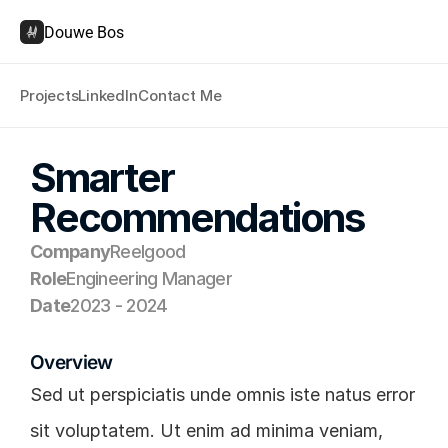
Douwe Bos
Projects
LinkedIn
Contact Me
Smarter 
Recommendations
Company
Reelgood
Role
Engineering Manager
Date
2023 - 2024
Overview
Sed ut perspiciatis unde omnis iste natus error 
sit voluptatem. Ut enim ad minima veniam, 